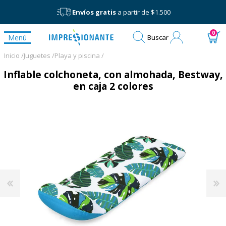
Envíos gratis
a partir de $1.500
Mi
0
Menú
Buscar
cuenta
Inicio /
Juguetes /
Playa y piscina /
Inflable colchoneta, con almohada, Bestway,
en caja 2 colores