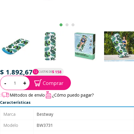
$ 1.892,67
$ 158
12
CUOTAS DE
P.T.F. $ 1.893
Cantidad:
-
+
Comprar
Métodos de envío
¿Cómo puedo pagar?
Características
Marca
Bestway
Modelo
BW3731