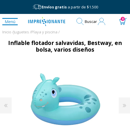
Envíos gratis
a partir de $1.500
Mi
0
Menú
Buscar
cuenta
Inicio /
Juguetes /
Playa y piscina /
Inflable flotador salvavidas, Bestway, en
bolsa, varios diseños