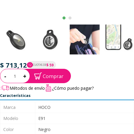
$ 713,12
$ 59
12
CUOTAS DE
P.T.F. $ 713
Cantidad:
-
+
Comprar
Métodos de envío
¿Cómo puedo pagar?
Características
Marca
HOCO
Modelo
E91
Color
Negro