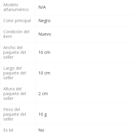
Modelo
N/A
alfanumérico
Color principal
Negro
Condición del
Nuevo
ítem
Ancho del
paquete del
10 cm
seller
Largo del
paquete del
10 cm
seller
Altura del
paquete del
2 cm
seller
Peso del
paquete del
10 g
seller
Es kit
No