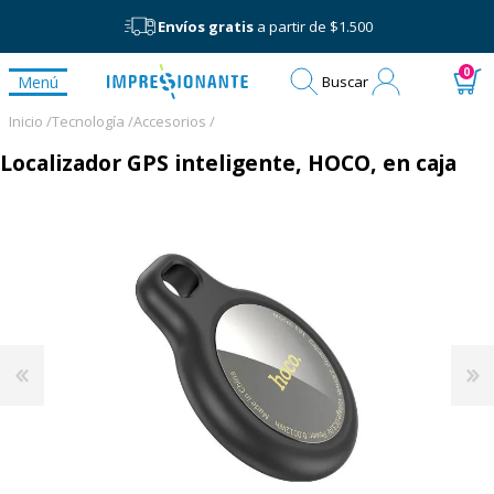
Envíos gratis
a partir de $1.500
Mi
0
Menú
Buscar
cuenta
Inicio /
Tecnología /
Accesorios /
Localizador GPS inteligente, HOCO, en caja