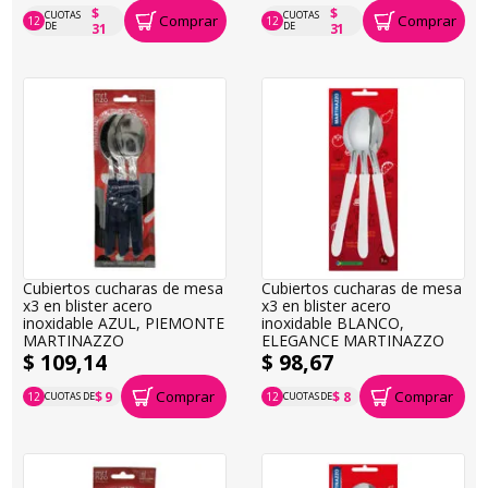
$
$
CUOTAS
CUOTAS
Comprar
Comprar
12
12
P.T.F. $ 372
P.T.F. $ 372
DE
DE
31
31
Cubiertos cucharas de mesa
Cubiertos cucharas de mesa
x3 en blister acero
x3 en blister acero
inoxidable AZUL, PIEMONTE
inoxidable BLANCO,
MARTINAZZO
ELEGANCE MARTINAZZO
$ 109,14
$ 98,67
Comprar
Comprar
$ 9
$ 8
12
CUOTAS DE
12
CUOTAS DE
P.T.F. $ 109
P.T.F. $ 99