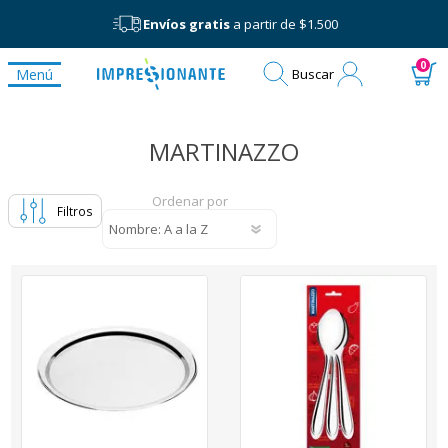
Envíos gratis
a partir de $1.500
Mi
0
Menú
Buscar
cuenta
MARTINAZZO
Ordenar por
Filtros