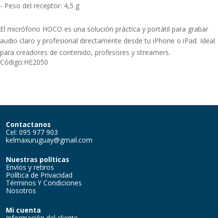
- Peso del receptor: 4,5 g
El micrófono HOCO es una solución práctica y portátil para grabar
audio claro y profesional directamente desde tu iPhone o iPad. Ideal
para creadores de contenido, profesores y streamers.
Código:
HE2050
Contactanos
Cel: 095 977 903
kelmaxuruguay@gmail.com
Nuestras políticas
Envíos y retiros
Política de Privacidad
Términos Y Condiciones
Nosotros
Mi cuenta
Información del cliente