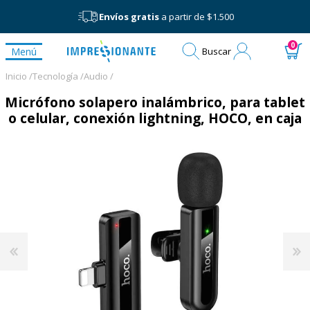
Envíos gratis
a partir de $1.500
Mi
0
Menú
Buscar
cuenta
Inicio /
Tecnología /
Audio /
Micrófono solapero inalámbrico, para tablet
o celular, conexión lightning, HOCO, en caja