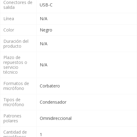
Conectores de
USB-C
salida
Línea
N/A
Color
Negro
Duración del
N/A
producto
Plazo de
repuestos o
N/A
servicio
técnico
Formatos de
Corbatero
micrófono
Tipos de
Condensador
micrófono
Patrones
Omnidireccional
polares
Cantidad de
1
micrófonos