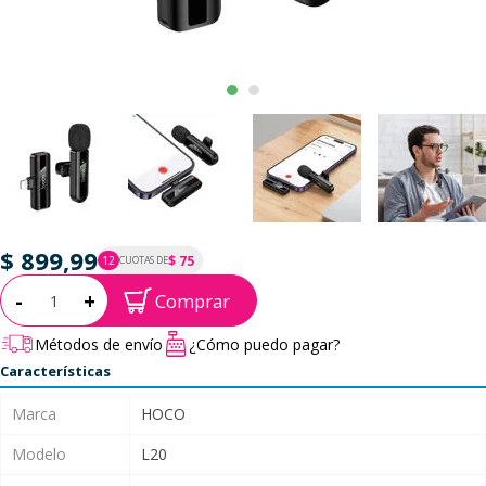
$ 899,99
$ 75
12
CUOTAS DE
P.T.F. $ 900
Cantidad:
-
+
Comprar
Métodos de envío
¿Cómo puedo pagar?
Características
Marca
HOCO
Modelo
L20