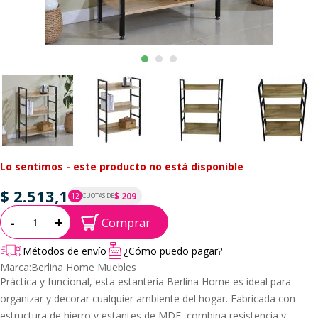
Lo sentimos - este producto no está disponible
$ 2.513,1
$ 209
12
CUOTAS DE
P.T.F. $ 2.513
Cantidad:
-
+
Comprar
Métodos de envío
¿Cómo puedo pagar?
Marca:
Berlina Home Muebles
Práctica y funcional, esta estantería Berlina Home es ideal para
organizar y decorar cualquier ambiente del hogar. Fabricada con
estructura de hierro y estantes de MDF, combina resistencia y