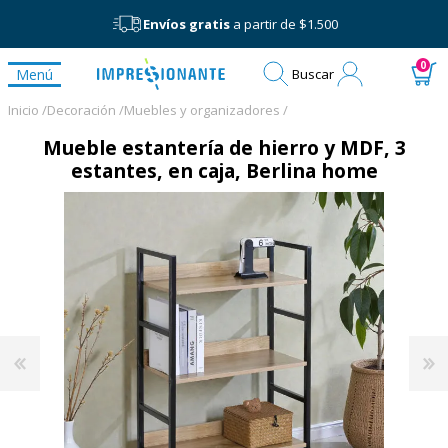
Envíos gratis
a partir de $1.500
Mi
0
Menú
Buscar
cuenta
Inicio /
Decoración /
Muebles y organizadores /
Mueble estantería de hierro y MDF, 3
estantes, en caja, Berlina home