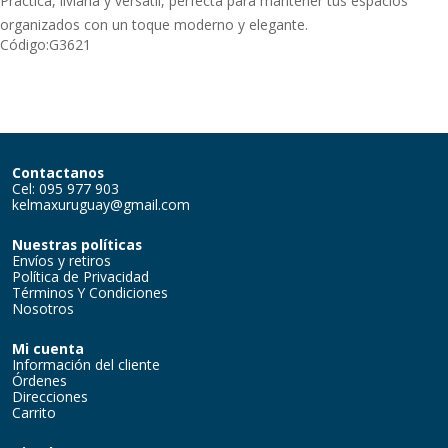
Práctica, liviana y versátil, perfecta para mantener tus espacios
organizados con un toque moderno y elegante.
Código:
G3621
Contactanos
Cel: 095 977 903
kelmaxuruguay@gmail.com
Nuestras políticas
Envíos y retiros
Política de Privacidad
Términos Y Condiciones
Nosotros
Mi cuenta
Información del cliente
Órdenes
Direcciones
Carrito