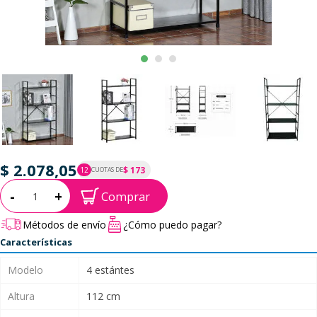
$ 2.078,05
$ 173
12
CUOTAS DE
P.T.F. $ 2.078
Cantidad:
-
+
Comprar
Métodos de envío
¿Cómo puedo pagar?
Características
Modelo
4 estántes
Altura
112 cm