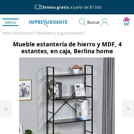
Envíos gratis
a partir de $1.500
Mi
0
Menú
Buscar
cuenta
Inicio /
Decoración /
Muebles y organizadores /
Mueble estantería de hierro y MDF, 4
estantes, en caja, Berlina home