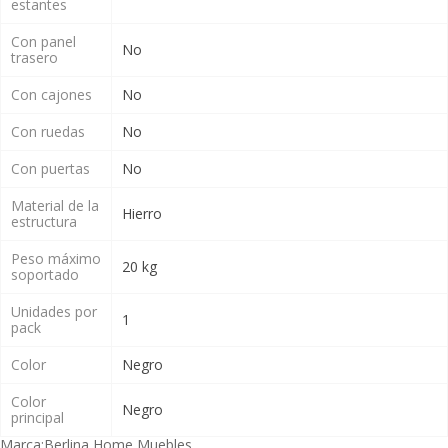
estantes
Con panel
No
trasero
Con cajones
No
Con ruedas
No
Con puertas
No
Material de la
Hierro
estructura
Peso máximo
20 kg
soportado
Unidades por
1
pack
Color
Negro
Color
Negro
principal
Marca:
Berlina Home Muebles