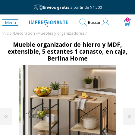
Envíos gratis
a partir de $1.500
Mi
0
Menú
Buscar
cuenta
Inicio /
Decoración /
Muebles y organizadores /
Mueble organizador de hierro y MDF,
extensible, 5 estantes 1 canasto, en caja,
Berlina Home