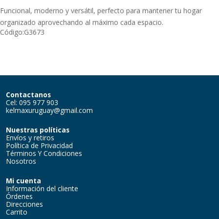
Funcional, moderno y versátil, perfecto para mantener tu hogar
organizado aprovechando al máximo cada espacio.
Código:
G3673
Contactanos
Cel: 095 977 903
kelmaxuruguay@gmail.com
Nuestras políticas
Envíos y retiros
Política de Privacidad
Términos Y Condiciones
Nosotros
Mi cuenta
Información del cliente
Órdenes
Direcciones
Carrito