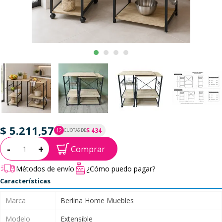
$ 5.211,57
$ 434
12
CUOTAS DE
P.T.F. $ 5.212
Cantidad:
-
+
Comprar
Métodos de envío
¿Cómo puedo pagar?
Características
Marca
Berlina Home Muebles
Modelo
Extensible