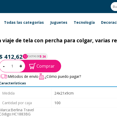
Todas las categorías
Juguetes
Tecnología
Decorac
viaje de tela con percha para colgar, varias r
$ 412,62
$ 34
12
CUOTAS DE
P.T.F. $ 413
Cantidad:
-
+
Comprar
Métodos de envío
¿Cómo puedo pagar?
Características
Medida
24x21x9cm
Cantidad por caja
100
Marca:
Berlina Travel
Código:
HC1883BG