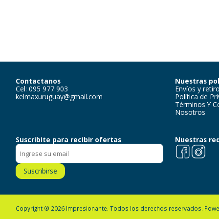
Contactanos
Nuestras pol
Cel: 095 977 903
Envíos y retir
kelmaxuruguay@gmail.com
Política de Pr
Términos Y C
Nosotros
Suscribite para recibir ofertas
Nuestras re
Facebook
Instagra
Suscribirse
Copyright ® 2026 Impresionante. Todos los derechos reservados.
Powe