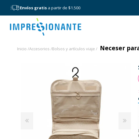
Envíos gratis
a partir de $1.500
Menú
Neceser para 
Inicio /
Accesorios /
Bolsos y artículos viaje /