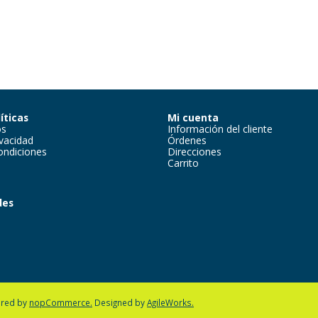
íticas
Mi cuenta
os
Información del cliente
ivacidad
Órdenes
ondiciones
Direcciones
Carrito
des
m
red by
nopCommerce.
Designed by
AgileWorks.