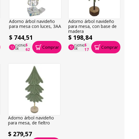
Adorno árbol navideño
Adorno árbol navideño
para mesa con luces, 3AA
para mesa, con base de
madera
$ 744,51
$ 198,84
$
$
CUOTAS
CUOTAS
Comprar
Comprar
12
12
P.T.F. $ 745
P.T.F. $ 199
DE
DE
62
17
Adorno árbol navideño
para mesa, de fieltro
$ 279,57