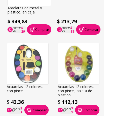
Abrelatas de metal y
plástico, en caja
$ 349,83
$ 213,79
$
$
CUOTAS
CUOTAS
Comprar
Comprar
12
12
P.T.F. $ 350
P.T.F. $ 214
DE
DE
29
18
Acuarelas 12 colores,
Acuarelas 12 colores,
con pincel
con pincel, paleta de
plástico
$ 43,36
$ 112,13
$
$
CUOTAS
CUOTAS
Comprar
Comprar
12
12
P.T.F. $ 43
P.T.F. $ 112
DE
DE
4
9