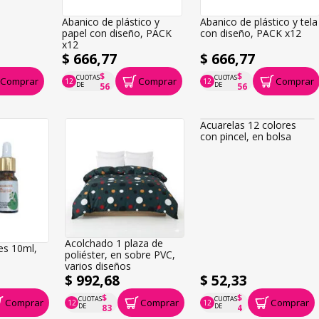
Abanico de plástico y
Abanico de plástico y tela
papel con diseño, PACK
con diseño, PACK x12
x12
$ 666,77
$ 666,77
$
$
CUOTAS
CUOTAS
Comprar
Comprar
Comprar
12
12
P.T.F. $ 667
P.T.F. $ 667
DE
DE
56
56
Acuarelas 12 colores
con pincel, en bolsa
Acolchado 1 plaza de
es 10ml,
poliéster, en sobre PVC,
varios diseños
$ 992,68
$ 52,33
$
$
CUOTAS
CUOTAS
Comprar
Comprar
Comprar
12
12
P.T.F. $ 993
P.T.F. $ 52
DE
DE
83
4