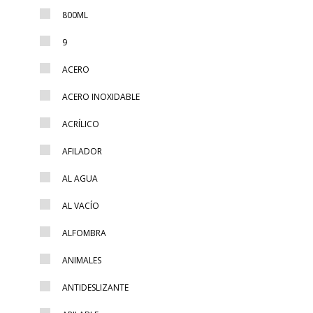
800ML
9
ACERO
ACERO INOXIDABLE
ACRÍLICO
AFILADOR
AL AGUA
AL VACÍO
ALFOMBRA
ANIMALES
ANTIDESLIZANTE