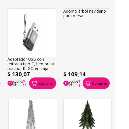
Adorno árbol navideño
Adaptador USB con
para mesa
entrada tipo C, hembra a
macho, KLGO en caja
$ 130,07
$ 109,14
$
$
CUOTAS
CUOTAS
Comprar
Comprar
12
12
P.T.F. $ 130
P.T.F. $ 109
DE
DE
11
9