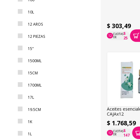
10L
12 AROS
$ 303,49
$
CUOTAS
12
12 PIEZAS
P.T.F. $ 303
DE
25
15"
1500ML
15CM
1700ML
17L
Aceites esencial
19.5CM
CAJAx12
$ 1.768,59
1K
$
CUOTAS
12
1L
P.T.F. $ 1.769
DE
147