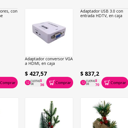
lores, con
he
Adaptador conversor VGA
Adaptador USB 3.0 con
a HDMI, en caja
entrada HDTV, en caja
$ 427,57
$ 837,2
$
$
CUOTAS
CUOTAS
Comprar
Comprar
Comprar
12
12
P.T.F. $ 428
P.T.F. $ 837
DE
DE
36
70