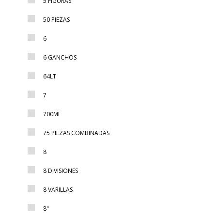
5 FIGURAS
50 PIEZAS
6
6 GANCHOS
64LT
7
700ML
75 PIEZAS COMBINADAS
8
8 DIVISIONES
8 VARILLAS
8"