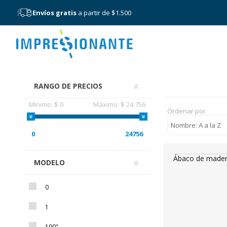
Envíos gratis
a partir de $1.500
Menú
RANGO DE PRECIOS
Mínimo:
$ 0
Máximo:
$ 24.756
Ordenar por
0
24756
Ábaco de made
MODELO
0
1
100"