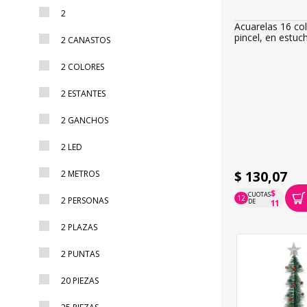
2
Acuarelas 16 co
pincel, en estuc
2 CANASTOS
2 COLORES
2 ESTANTES
2 GANCHOS
2 LED
$ 130,07
2 METROS
$
CUOTAS
12
2 PERSONAS
P.T.F. $ 130
DE
11
2 PLAZAS
2 PUNTAS
20 PIEZAS