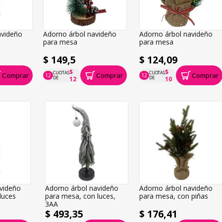
avideño
Adorno árbol navideño
Adorno árbol navideño
para mesa
para mesa
$ 149,5
$ 124,09
$
$
CUOTAS
CUOTAS
Comprar
Comprar
Comprar
12
12
P.T.F. $ 150
P.T.F. $ 124
DE
DE
12
10
videño
Adorno árbol navideño
Adorno árbol navideño
luces
para mesa, con luces,
para mesa, con piñas
3AA
$ 493,35
$ 176,41