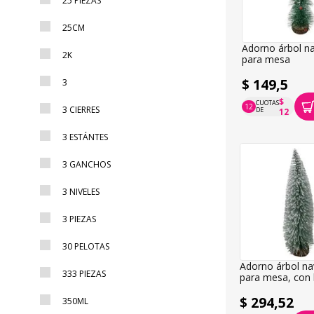
25 PIEZAS
25CM
Adorno árbol n
2K
para mesa
$ 149,5
3
$
CUOTAS
12
3 CIERRES
P.T.F. $ 150
DE
12
3 ESTÁNTES
3 GANCHOS
3 NIVELES
3 PIEZAS
30 PELOTAS
Adorno árbol na
333 PIEZAS
para mesa, con 
$ 294,52
350ML