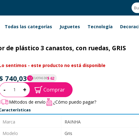
Todas las categorías
Juguetes
Tecnología
Decorac
r de plástico 3 canastos, con ruedas, GRIS
Lo sentimos - este producto no está disponible
$ 740,03
$ 62
12
CUOTAS DE
P.T.F. $ 740
Cantidad:
-
+
Comprar
Métodos de envío
¿Cómo puedo pagar?
Características
Marca
RAINHA
Modelo
Gris