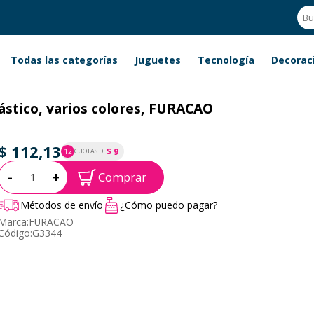
Todas las categorías
Juguetes
Tecnología
Decorac
lástico, varios colores, FURACAO
$ 112,13
$ 9
12
CUOTAS DE
P.T.F. $ 112
Cantidad:
-
+
Comprar
Métodos de envío
¿Cómo puedo pagar?
Marca:
FURACAO
Código:
G3344