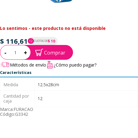
Lo sentimos - este producto no está disponible
$ 116,61
$ 10
12
CUOTAS DE
P.T.F. $ 117
Cantidad:
-
+
Comprar
Métodos de envío
¿Cómo puedo pagar?
Características
Medida
12.5x28cm
Cantidad por
12
caja
Marca:
FURACAO
Código:
G3342