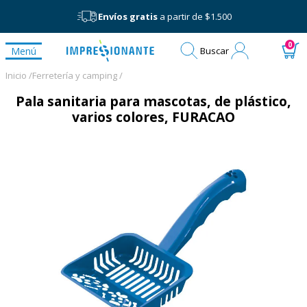
Envíos gratis
a partir de $1.500
Mi
0
Menú
Buscar
cuenta
Inicio /
Ferretería y camping /
Pala sanitaria para mascotas, de plástico,
varios colores, FURACAO