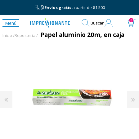
Envíos gratis
a partir de $1.500
Mi
0
Menú
Buscar
cuenta
Papel aluminio 20m, en caja
Inicio /
Repostería /