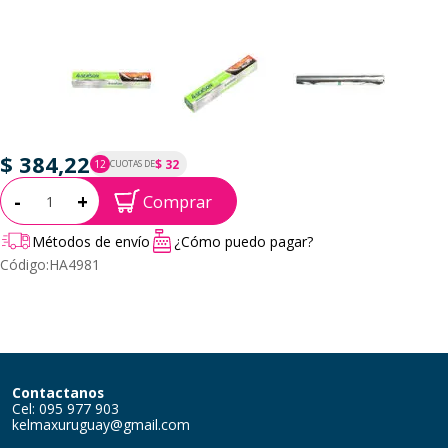
$ 384,22
$ 32
12
CUOTAS DE
P.T.F. $ 384
Cantidad:
-
+
Comprar
Métodos de envío
¿Cómo puedo pagar?
Código:
HA4981
Contactanos
Cel: 095 977 903
kelmaxuruguay@gmail.com