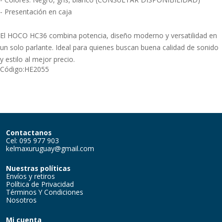
- Presentación en caja
El HOCO HC36 combina potencia, diseño moderno y versatilidad en
un solo parlante. Ideal para quienes buscan buena calidad de sonido
y estilo al mejor precio.
Código:
HE2055
Contactanos
Cel: 095 977 903
kelmaxuruguay@gmail.com
Nuestras políticas
Envíos y retiros
Política de Privacidad
Términos Y Condiciones
Nosotros
Mi cuenta