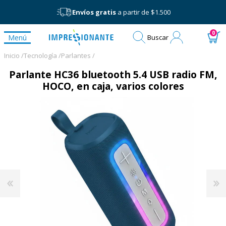
Envíos gratis
a partir de $1.500
Mi
0
Menú
Buscar
cuenta
Inicio /
Tecnología /
Parlantes /
Parlante HC36 bluetooth 5.4 USB radio FM,
HOCO, en caja, varios colores