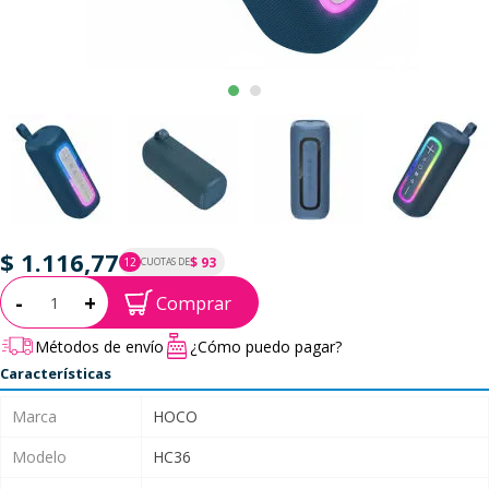
$ 1.116,77
$ 93
12
CUOTAS DE
P.T.F. $ 1.117
Cantidad:
-
+
Comprar
Métodos de envío
¿Cómo puedo pagar?
Características
Marca
HOCO
Modelo
HC36