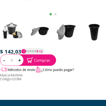
$ 142,03
$ 12
12
CUOTAS DE
P.T.F. $ 142
Cantidad:
-
+
Comprar
Métodos de envío
¿Cómo puedo pagar?
Marca:
RAINHA
Código:
G3386