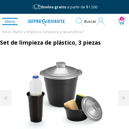
Envíos gratis
a partir de $1.500
Mi
0
Menú
Buscar
cuenta
Inicio /
Baño y limpieza /
Limpieza y lavandería /
Set de limpieza de plástico, 3 piezas