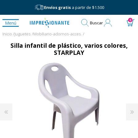
Envíos gratis
a partir de $1.500
Mi
0
Menú
Buscar
cuenta
Inicio /
Juguetes /
Mobiliario-adornos-acces. /
Silla infantil de plástico, varios colores,
STARPLAY