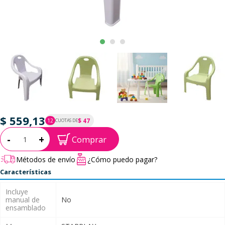
$ 559,13
$ 47
12
CUOTAS DE
P.T.F. $ 559
Cantidad:
-
+
Comprar
Métodos de envío
¿Cómo puedo pagar?
Características
Incluye
manual de
No
ensamblado