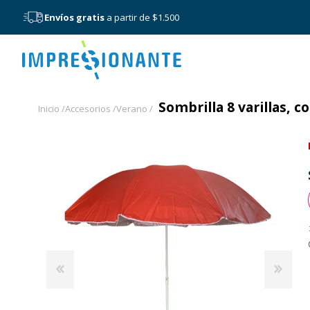
Envíos gratis
a partir de $1.500
Menú
Sombrilla 8 varillas, c
Inicio /
Accesorios /
Verano /