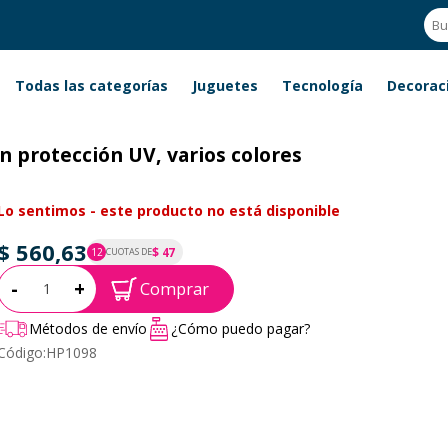
Todas las categorías
Juguetes
Tecnología
Decorac
on protección UV, varios colores
Lo sentimos - este producto no está disponible
$ 560,63
$ 47
12
CUOTAS DE
P.T.F. $ 561
Cantidad:
-
+
Comprar
Métodos de envío
¿Cómo puedo pagar?
Código:
HP1098