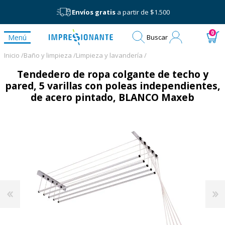
Envíos gratis
a partir de $1.500
Mi
0
Menú
Buscar
cuenta
Inicio /
Baño y limpieza /
Limpieza y lavandería /
Tendedero de ropa colgante de techo y
pared, 5 varillas con poleas independientes,
de acero pintado, BLANCO Maxeb