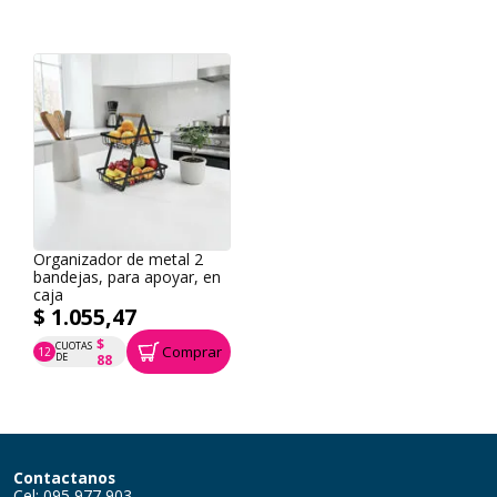
Organizador de metal 2
bandejas, para apoyar, en
caja
$ 1.055,47
$
CUOTAS
Comprar
12
P.T.F. $ 1.055
DE
88
Contactanos
Cel: 095 977 903