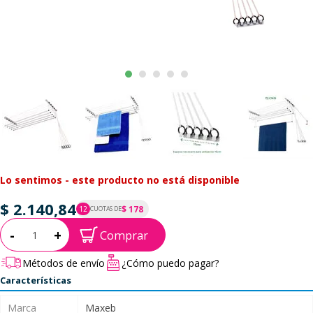
Lo sentimos - este producto no está disponible
$ 2.140,84
$ 178
12
CUOTAS DE
P.T.F. $ 2.141
Cantidad:
-
+
Comprar
Métodos de envío
¿Cómo puedo pagar?
Características
Marca
Maxeb