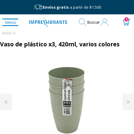
Envíos gratis
a partir de $1.500
Mi
0
Menú
Buscar
cuenta
Inicio /
/
Vaso de plástico x3, 420ml, varios colores