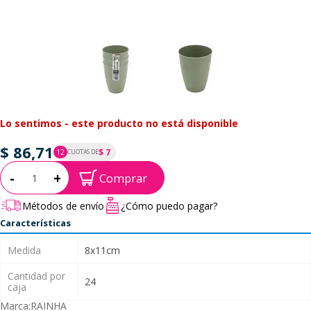
Lo sentimos - este producto no está disponible
$ 86,71
$ 7
12
CUOTAS DE
P.T.F. $ 87
Cantidad:
-
+
Comprar
Métodos de envío
¿Cómo puedo pagar?
Características
Medida
8x11cm
Cantidad por
24
caja
Marca:
RAINHA