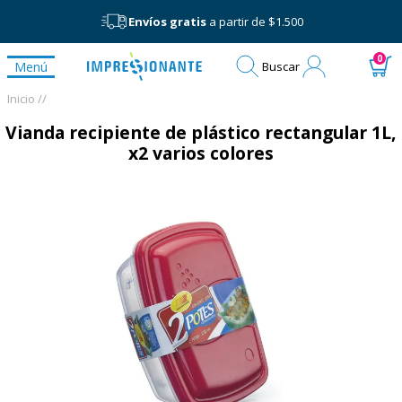
Envíos gratis
a partir de $1.500
Mi
0
Menú
Buscar
cuenta
Inicio /
/
Vianda recipiente de plástico rectangular 1L,
x2 varios colores