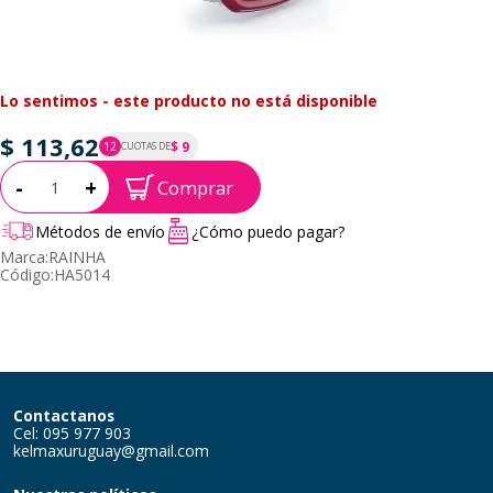
Lo sentimos - este producto no está disponible
$ 113,62
$ 9
12
CUOTAS DE
P.T.F. $ 114
Cantidad:
-
+
Comprar
Métodos de envío
¿Cómo puedo pagar?
Marca:
RAINHA
Código:
HA5014
Contactanos
Cel: 095 977 903
kelmaxuruguay@gmail.com