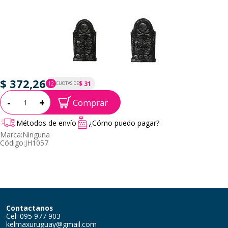
$ 372,26
$ 31
12
CUOTAS DE
P.T.F. $ 372
Cantidad:
-
+
Comprar
Métodos de envío
¿Cómo puedo pagar?
Marca:
Ninguna
Código:
JH1057
Contactanos
Cel: 095 977 903
kelmaxuruguay@gmail.com