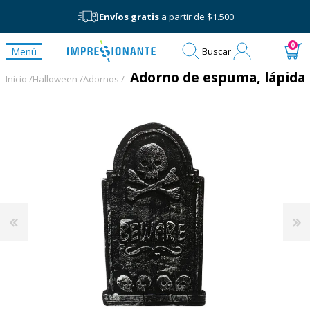
Envíos gratis
a partir de $1.500
Mi
0
Menú
Buscar
cuenta
Adorno de espuma, lápida
Inicio /
Halloween /
Adornos /