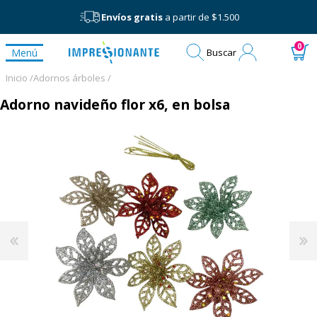
Envíos gratis
a partir de $1.500
Mi
0
Menú
Buscar
cuenta
Inicio /
Adornos árboles /
Adorno navideño flor x6, en bolsa