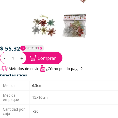
$ 55,32
$ 5
12
CUOTAS DE
P.T.F. $ 55
Cantidad:
-
+
Comprar
Métodos de envío
¿Cómo puedo pagar?
Características
Medida
6.5cm
Medida
15x16cm
empaque
Cantidad por
720
caja