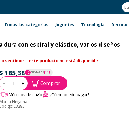
Todas las categorías
Juguetes
Tecnología
Decorac
 dura con espiral y elástico, varios diseños
Lo sentimos - este producto no está disponible
$ 185,38
$ 15
12
CUOTAS DE
P.T.F. $ 185
Cantidad:
-
+
Comprar
Métodos de envío
¿Cómo puedo pagar?
Marca:
Ninguna
Código:
E3283