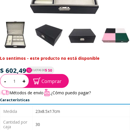
Lo sentimos - este producto no está disponible
$ 602,49
$ 50
12
CUOTAS DE
P.T.F. $ 602
Cantidad:
-
+
Comprar
Métodos de envío
¿Cómo puedo pagar?
Características
Medida
23x8.5x17cm
Cantidad por
30
caja