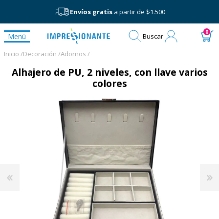
Envíos gratis
a partir de $1.500
Mi
0
Menú
Buscar
cuenta
Inicio /
Decoración /
Adornos /
Alhajero de PU, 2 niveles, con llave varios
colores