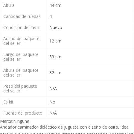
Altura
44 cm
Cantidad de ruedas
4
Condición del ítem
Nuevo
Ancho del paquete
12 cm
del seller
Largo del paquete
39 cm
del seller
Altura del paquete
32 cm
del seller
Peso del paquete
N/A
del seller
Es kit
No
Fuente del producto
N/A
Marca:
Ninguna
Andador caminador didáctico de juguete con diseño de osito, ideal