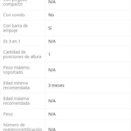
N/A
compacto
Con sonido
No
Con barra de
Sí
empuje
Es 3 en 1
N/A
Cantidad de
1
posiciones de altura
Peso máximo
N/A
soportado
Edad mínima
3 meses
recomendada
Edad máxima
N/A
recomendada
Peso
N/A
Número de
registro/certificación
N/A