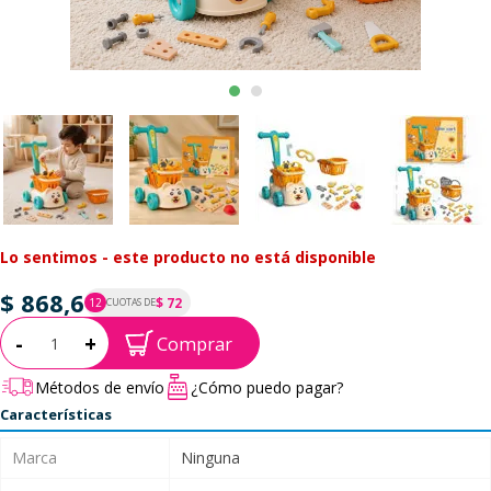
Lo sentimos - este producto no está disponible
$ 868,6
$ 72
12
CUOTAS DE
P.T.F. $ 869
Cantidad:
-
+
Comprar
Métodos de envío
¿Cómo puedo pagar?
Características
Marca
Ninguna