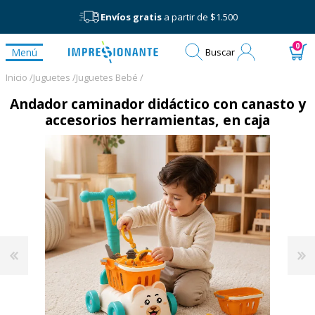
Envíos gratis
a partir de $1.500
Mi
0
Menú
Buscar
cuenta
Inicio /
Juguetes /
Juguetes Bebé /
Andador caminador didáctico con canasto y
accesorios herramientas, en caja