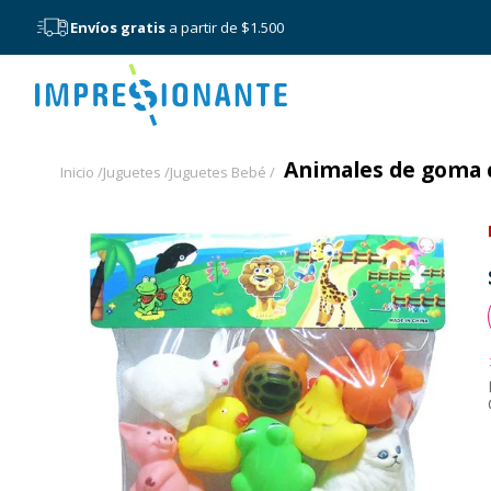
Envíos gratis
a partir de $1.500
Menú
Animales de goma c
Inicio /
Juguetes /
Juguetes Bebé /