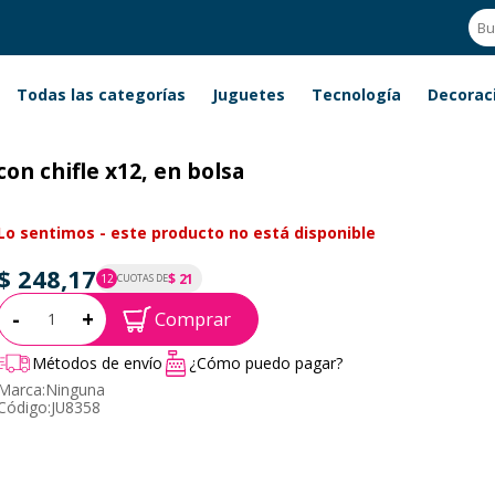
Todas las categorías
Juguetes
Tecnología
Decorac
on chifle x12, en bolsa
Lo sentimos - este producto no está disponible
$ 248,17
$ 21
12
CUOTAS DE
P.T.F. $ 248
Cantidad:
-
+
Comprar
Métodos de envío
¿Cómo puedo pagar?
Marca:
Ninguna
Código:
JU8358