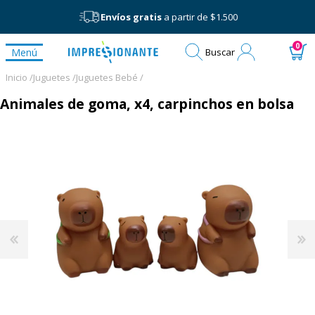
Envíos gratis
a partir de $1.500
Mi
0
Menú
Buscar
cuenta
Inicio /
Juguetes /
Juguetes Bebé /
Animales de goma, x4, carpinchos en bolsa