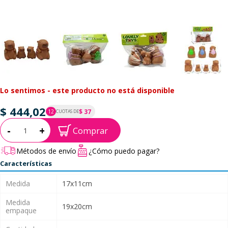
Lo sentimos - este producto no está disponible
$ 444,02
$ 37
12
CUOTAS DE
P.T.F. $ 444
Cantidad:
-
+
Comprar
Métodos de envío
¿Cómo puedo pagar?
Características
Medida
17x11cm
Medida
19x20cm
empaque