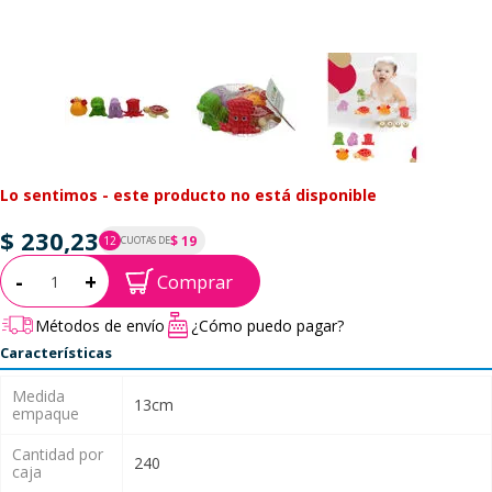
Lo sentimos - este producto no está disponible
$ 230,23
$ 19
12
CUOTAS DE
P.T.F. $ 230
Cantidad:
-
+
Comprar
Métodos de envío
¿Cómo puedo pagar?
Características
Medida
13cm
empaque
Cantidad por
240
caja