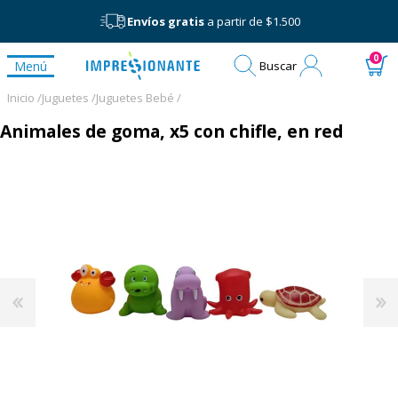
Envíos gratis
a partir de $1.500
Mi
0
Menú
Buscar
cuenta
Inicio /
Juguetes /
Juguetes Bebé /
Animales de goma, x5 con chifle, en red