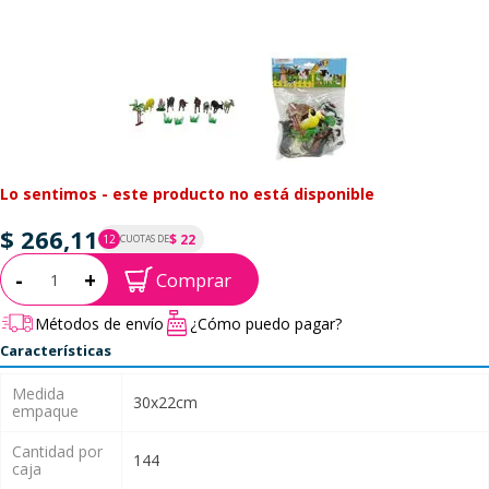
Lo sentimos - este producto no está disponible
$ 266,11
$ 22
12
CUOTAS DE
P.T.F. $ 266
Cantidad:
-
+
Comprar
Métodos de envío
¿Cómo puedo pagar?
Características
Medida
30x22cm
empaque
Cantidad por
144
caja