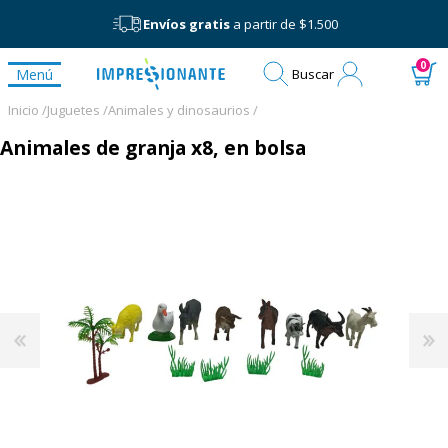
Envíos gratis
a partir de $1.500
Mi
0
Menú
Buscar
cuenta
Inicio /
Juguetes /
Animales y dinosaurios /
Animales de granja x8, en bolsa