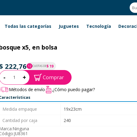
Todas las categorías
Juguetes
Tecnología
Decorac
bosque x5, en bolsa
$ 222,76
$ 19
12
CUOTAS DE
P.T.F. $ 223
Cantidad:
-
+
Comprar
Métodos de envío
¿Cómo puedo pagar?
Características
Medida empaque
19x23cm
Cantidad por caja
240
Marca:
Ninguna
Código:
JU8361