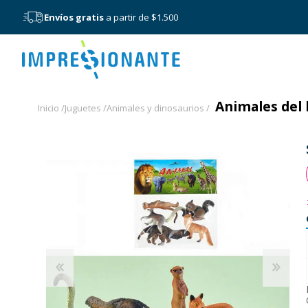
Envíos gratis
a partir de $1.500
Menú
Animales del 
Inicio /
Juguetes /
Animales y dinosaurios /