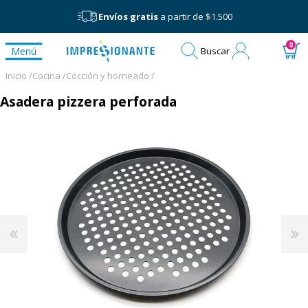
Envíos gratis
a partir de $1.500
Mi
0
Menú
Buscar
cuenta
Inicio /
Cocina /
Cocción y horneado /
Asadera pizzera perforada