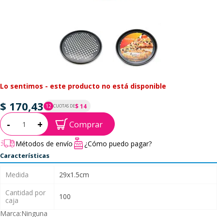
Lo sentimos - este producto no está disponible
$ 170,43
$ 14
12
CUOTAS DE
P.T.F. $ 170
Cantidad:
-
+
Comprar
Métodos de envío
¿Cómo puedo pagar?
Características
Medida
29x1.5cm
Cantidad por
100
caja
Marca:
Ninguna