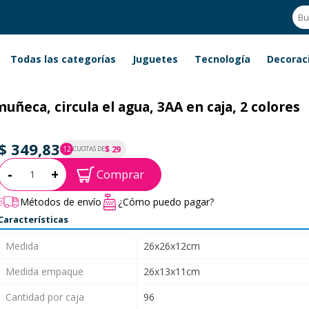
Todas las categorías
Juguetes
Tecnología
Decorac
uñeca, circula el agua, 3AA en caja, 2 colores
$ 349,83
$ 29
12
CUOTAS DE
P.T.F. $ 350
Cantidad:
-
+
Comprar
Métodos de envío
¿Cómo puedo pagar?
Características
Medida
26x26x12cm
Medida empaque
26x13x11cm
Cantidad por caja
96