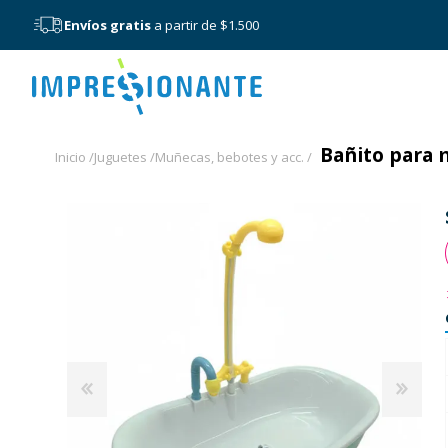
Envíos gratis
a partir de $1.500
Menú
Bañito para m
Inicio /
Juguetes /
Muñecas, bebotes y acc. /