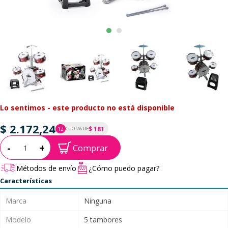
Lo sentimos - este producto no está disponible
$ 2.172,24
$ 181
12
CUOTAS DE
P.T.F. $ 2.172
Cantidad:
-
+
Comprar
Métodos de envío
¿Cómo puedo pagar?
Características
Marca
Ninguna
Modelo
5 tambores