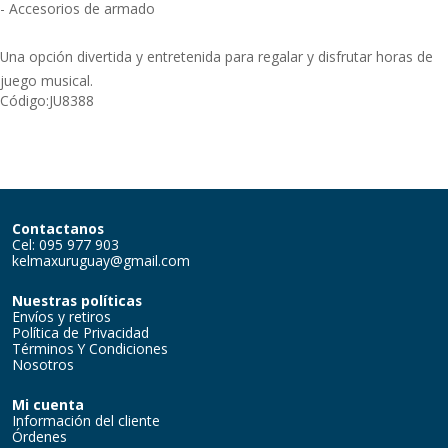
- Accesorios de armado
Una opción divertida y entretenida para regalar y disfrutar horas de
juego musical.
Código:
JU8388
Contactanos
Cel: 095 977 903
kelmaxuruguay@gmail.com
Nuestras políticas
Envíos y retiros
Política de Privacidad
Términos Y Condiciones
Nosotros
Mi cuenta
Información del cliente
Órdenes