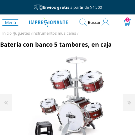
Envíos gratis
a partir de $1.500
Mi
0
Menú
Buscar
cuenta
Inicio /
Juguetes /
Instrumentos musicales /
Batería con banco 5 tambores, en caja