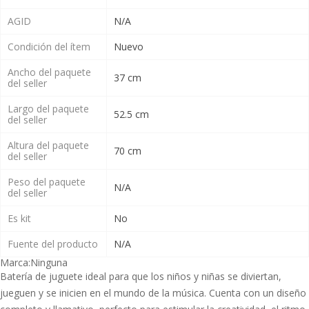
AGID
N/A
Condición del ítem
Nuevo
Ancho del paquete
37 cm
del seller
Largo del paquete
52.5 cm
del seller
Altura del paquete
70 cm
del seller
Peso del paquete
N/A
del seller
Es kit
No
Fuente del producto
N/A
Marca:
Ninguna
Batería de juguete ideal para que los niños y niñas se diviertan,
jueguen y se inicien en el mundo de la música. Cuenta con un diseño