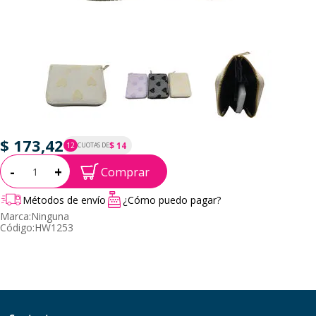
$ 173,42
$ 14
12
CUOTAS DE
P.T.F. $ 173
Cantidad:
-
+
Comprar
Métodos de envío
¿Cómo puedo pagar?
Marca:
Ninguna
Código:
HW1253