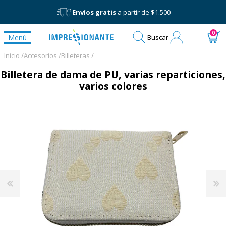
Envíos gratis
a partir de $1.500
Mi
0
Menú
Buscar
cuenta
Inicio /
Accesorios /
Billeteras /
Billetera de dama de PU, varias reparticiones,
varios colores