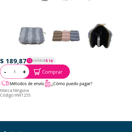
$ 189,87
$ 16
12
CUOTAS DE
P.T.F. $ 190
Cantidad:
-
+
Comprar
Métodos de envío
¿Cómo puedo pagar?
Marca:
Ninguna
Código:
HW1255