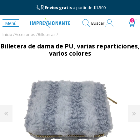
Envíos gratis
a partir de $1.500
Mi
0
Menú
Buscar
cuenta
Inicio /
Accesorios /
Billeteras /
Billetera de dama de PU, varias reparticiones,
varios colores