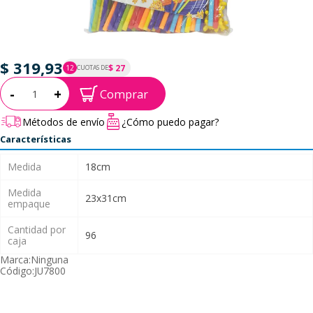
$ 319,93
$ 27
12
CUOTAS DE
P.T.F. $ 320
Cantidad:
-
+
Comprar
Métodos de envío
¿Cómo puedo pagar?
Características
Medida
18cm
Medida
23x31cm
empaque
Cantidad por
96
caja
Marca:
Ninguna
Código:
JU7800