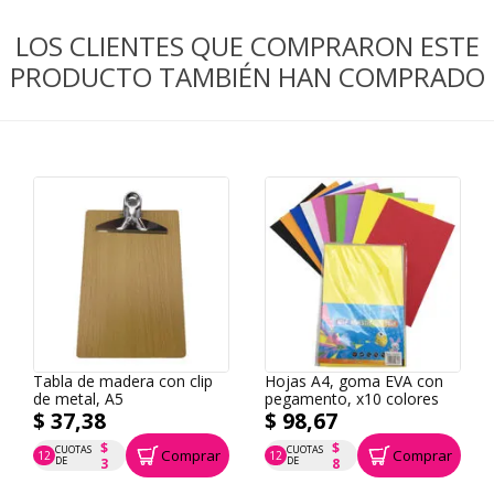
LOS CLIENTES QUE COMPRARON ESTE
PRODUCTO TAMBIÉN HAN COMPRADO
Tabla de madera con clip
Hojas A4, goma EVA con
de metal, A5
pegamento, x10 colores
$ 37,38
$ 98,67
$
$
CUOTAS
CUOTAS
Comprar
Comprar
12
12
P.T.F. $ 37
P.T.F. $ 99
DE
DE
3
8