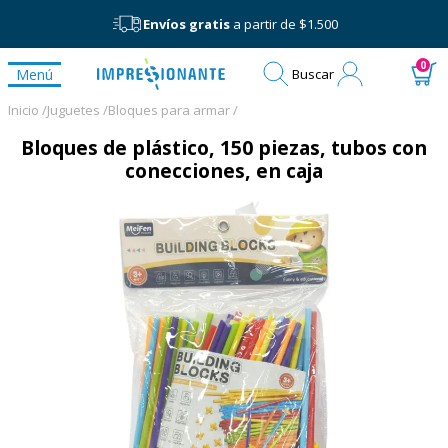
Envíos gratis
a partir de $1.500
Mi
0
Menú
Buscar
cuenta
Inicio /
Juguetes /
Bloques para armar /
Bloques de plástico, 150 piezas, tubos con
conecciones, en caja