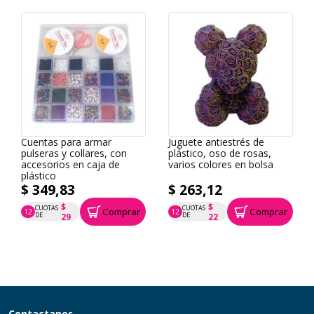
Cuentas para armar
Juguete antiestrés de
pulseras y collares, con
plástico, oso de rosas,
accesorios en caja de
varios colores en bolsa
plástico
$ 349,83
$ 263,12
$
$
CUOTAS
CUOTAS
Comprar
Comprar
12
12
P.T.F. $ 350
P.T.F. $ 263
DE
DE
29
22
Contactanos