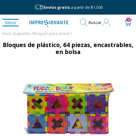
Envíos gratis
a partir de $1.500
Mi
0
Menú
Buscar
cuenta
Inicio /
Juguetes /
Bloques para armar /
Bloques de plástico, 64 piezas, encastrables,
en bolsa