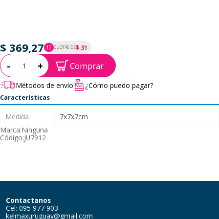
$ 369,27
$ 31
12
CUOTAS DE
P.T.F. $ 369
Cantidad:
-
+
Comprar
Métodos de envío
¿Cómo puedo pagar?
Características
Medida
7x7x7cm
Marca:
Ninguna
Código:
JU7912
Contactanos
Cel: 095 977 903
kelmaxuruguay@gmail.com