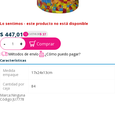
Lo sentimos - este producto no está disponible
$ 447,01
$ 37
12
CUOTAS DE
P.T.F. $ 447
Cantidad:
-
+
Comprar
Métodos de envío
¿Cómo puedo pagar?
Características
Medida
17x24x13cm
empaque
Cantidad por
84
caja
Marca:
Ninguna
Código:
JU7778