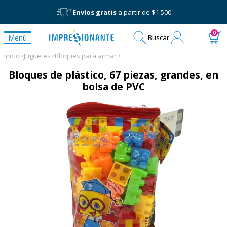
Envíos gratis
a partir de $1.500
Mi
0
Menú
Buscar
cuenta
Inicio /
Juguetes /
Bloques para armar /
Bloques de plástico, 67 piezas, grandes, en
bolsa de PVC