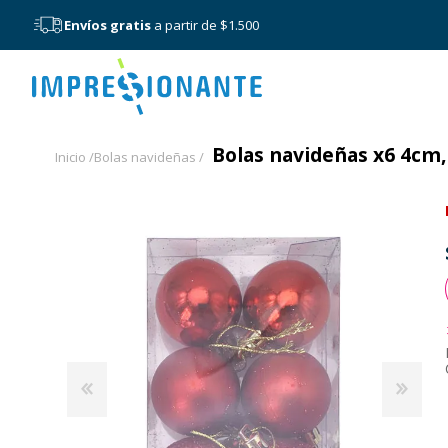
Envíos gratis
a partir de $1.500
Menú
Bolas navideñas x6 4cm, 
Inicio /
Bolas navideñas /