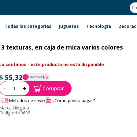
Todas las categorías
Juguetes
Tecnología
Decorac
3 texturas, en caja de mica varios colores
Lo sentimos - este producto no está disponible
$ 55,32
$ 5
12
CUOTAS DE
P.T.F. $ 55
Cantidad:
-
+
Comprar
Métodos de envío
¿Cómo puedo pagar?
Marca:
Ninguna
Código:
HN0693