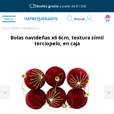
Envíos gratis
a partir de $1.500
Mi
0
Menú
Buscar
cuenta
Inicio /
Bolas navideñas /
Bolas navideñas x6 6cm, textura símil
terciopelo, en caja