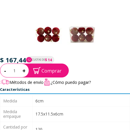
$ 167,44
$ 14
12
CUOTAS DE
P.T.F. $ 167
Cantidad:
-
+
Comprar
Métodos de envío
¿Cómo puedo pagar?
Características
Medida
6cm
Medida
17.5x11.5x6cm
empaque
Cantidad por
120