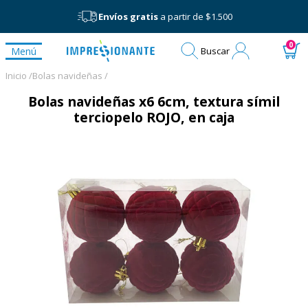
Envíos gratis
a partir de $1.500
Mi
0
Menú
Buscar
cuenta
Inicio /
Bolas navideñas /
Bolas navideñas x6 6cm, textura símil
terciopelo ROJO, en caja