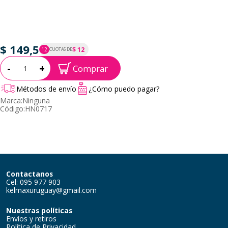
$ 149,5
$ 12
12
CUOTAS DE
P.T.F. $ 150
Cantidad:
-
+
Comprar
Métodos de envío
¿Cómo puedo pagar?
Marca:
Ninguna
Código:
HN0717
Contactanos
Cel: 095 977 903
kelmaxuruguay@gmail.com
Nuestras políticas
Envíos y retiros
Política de Privacidad