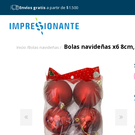
Envíos gratis
a partir de $1.500
Menú
Bolas navideñas x6 8cm, 
Inicio /
Bolas navideñas /