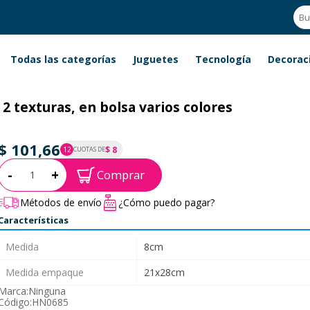
Todas las categorías
Juguetes
Tecnología
Decorac
2 texturas, en bolsa varios colores
$ 101,66
$ 8
12
CUOTAS DE
P.T.F. $ 102
Cantidad:
-
+
Comprar
Métodos de envío
¿Cómo puedo pagar?
Características
Medida
8cm
Medida empaque
21x28cm
Marca:
Ninguna
Código:
HN0685