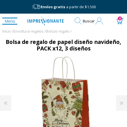
Envíos gratis
a partir de $1.500
Mi
0
Menú
Buscar
cuenta
Inicio /
Envoltura regalos /
Bolsas regalo /
Bolsa de regalo de papel diseño navideño,
PACK x12, 3 diseños