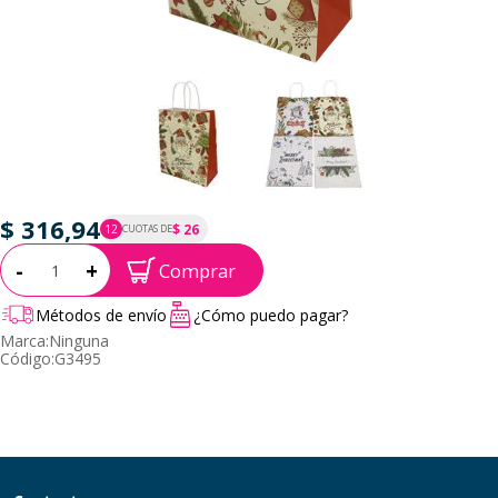
$ 316,94
$ 26
12
CUOTAS DE
P.T.F. $ 317
Cantidad:
-
+
Comprar
Métodos de envío
¿Cómo puedo pagar?
Marca:
Ninguna
Código:
G3495