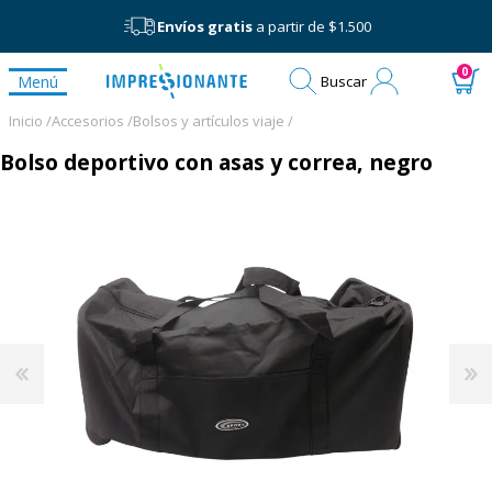
Envíos gratis
a partir de $1.500
Mi
0
Menú
Buscar
cuenta
Inicio /
Accesorios /
Bolsos y artículos viaje /
Bolso deportivo con asas y correa, negro