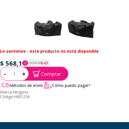
Lo sentimos - este producto no está disponible
$ 568,1
$ 47
12
CUOTAS DE
P.T.F. $ 568
Cantidad:
-
+
Comprar
Métodos de envío
¿Cómo puedo pagar?
Marca:
Ninguna
Código:
HW1256