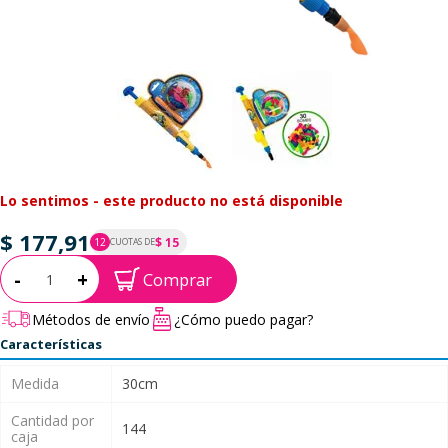
Lo sentimos - este producto no está disponible
$ 177,91
$ 15
12
CUOTAS DE
P.T.F. $ 178
Cantidad:
-
+
Comprar
Métodos de envío
¿Cómo puedo pagar?
Características
Medida
30cm
Cantidad por
144
caja