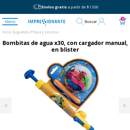
Envíos gratis
a partir de $1.500
Mi
0
Menú
Buscar
cuenta
Inicio /
Juguetes /
Playa y piscina /
Bombitas de agua x30, con cargador manual,
en blister