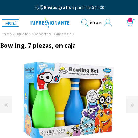
Envíos gratis
a partir de $1.500
Mi
0
Menú
Buscar
cuenta
Inicio /
Juguetes /
Deportes - Gimnasia /
Bowling, 7 piezas, en caja