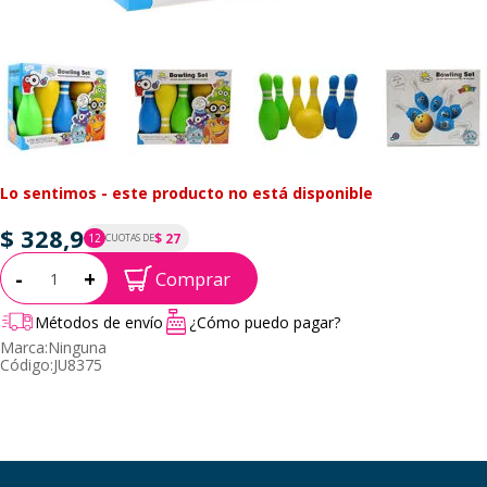
Lo sentimos - este producto no está disponible
$ 328,9
$ 27
12
CUOTAS DE
P.T.F. $ 329
Cantidad:
-
+
Comprar
Métodos de envío
¿Cómo puedo pagar?
Marca:
Ninguna
Código:
JU8375