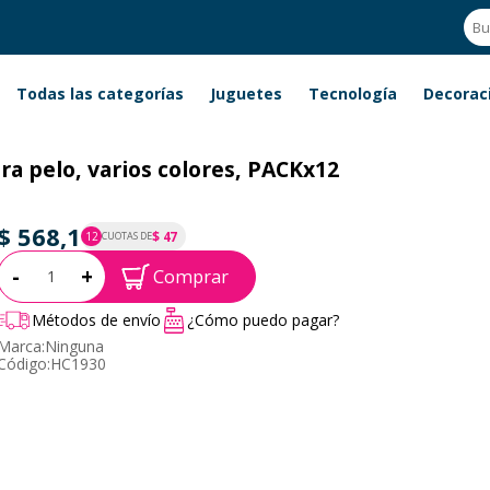
Todas las categorías
Juguetes
Tecnología
Decorac
ra pelo, varios colores, PACKx12
$ 568,1
$ 47
12
CUOTAS DE
P.T.F. $ 568
Cantidad:
-
+
Comprar
Métodos de envío
¿Cómo puedo pagar?
Marca:
Ninguna
Código:
HC1930