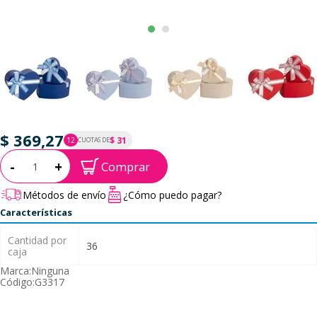
$ 369,27
$ 31
12
CUOTAS DE
P.T.F. $ 369
Cantidad:
-
+
Comprar
Métodos de envío
¿Cómo puedo pagar?
Características
Cantidad por
36
caja
Marca:
Ninguna
Código:
G3317