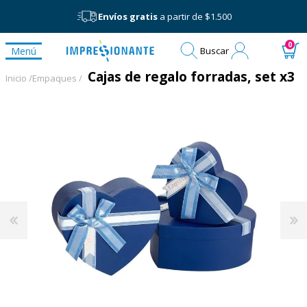
Envíos gratis
a partir de $1.500
Mi
0
Menú
Buscar
cuenta
Cajas de regalo forradas, set x3
Inicio /
Empaques /