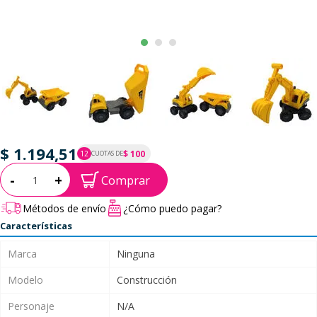
$ 1.194,51
$ 100
12
CUOTAS DE
P.T.F. $ 1.195
Cantidad:
-
+
Comprar
Métodos de envío
¿Cómo puedo pagar?
Características
Marca
Ninguna
Modelo
Construcción
Personaje
N/A