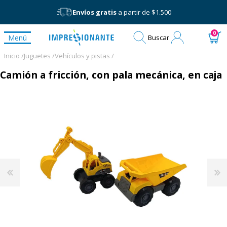
Envíos gratis
a partir de $1.500
Mi
0
Menú
Buscar
cuenta
Inicio /
Juguetes /
Vehículos y pistas /
Camión a fricción, con pala mecánica, en caja